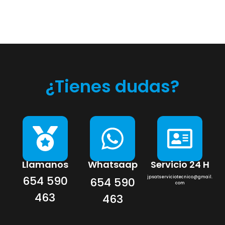
¿Tienes dudas?
Llamanos
Whatsaap
Servicio 24 H
654 590
jpsatserviciotecnico@gmail.
654 590
com
463
463