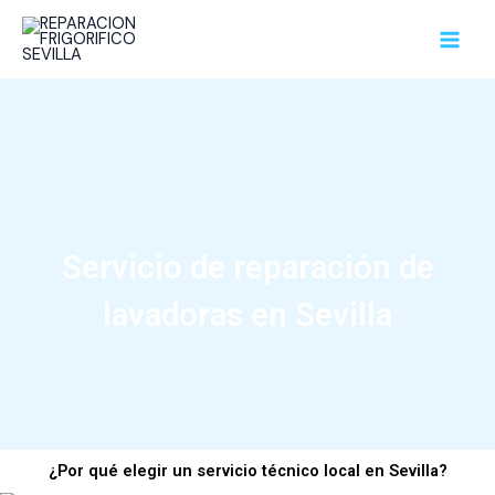
Ir
MAI
al
MEN
contenido
Servicio de reparación de
lavadoras en Sevilla
¿Por qué elegir un servicio técnico local en Sevilla?